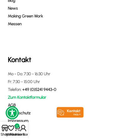
Blog
News
Making Green Work
Messen
Kontakt
Mo - Do: 7:30 - 16:30 Uhr
Fr: 7:30 - 15:00 Uhr
Telefon:
+49 (0)5241 9443-0
Zum Kontaktformular
AGB
Datenschutz
Impressum
0
Shop
Wishlist
Warenkorb
Mein Konto