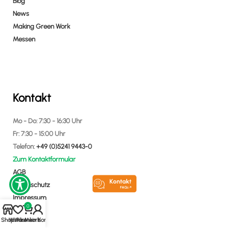
Blog
News
Making Green Work
Messen
Kontakt
Mo - Do: 7:30 - 16:30 Uhr
Fr: 7:30 - 15:00 Uhr
Telefon:
+49 (0)5241 9443-0
Zum Kontaktformular
AGB
Datenschutz
Impressum
0
Shop
Wishlist
Warenkorb
Mein Konto