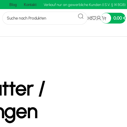
Blog
Kontakt
Verkauf nur an gewerbliche Kunden (I.S.V. § 14 BGB)
0,00
€
tter /
ngen