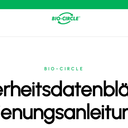
BIO-CIRCLE
rheitsdatenblä
ienungsanleitu