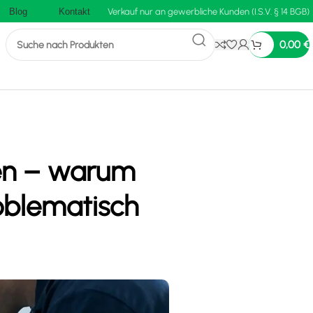
Blog
Kontakt
Verkauf nur an gewerbliche Kunden (I.S.V. § 14 BGB)
0,00
€
hen – warum
oblematisch