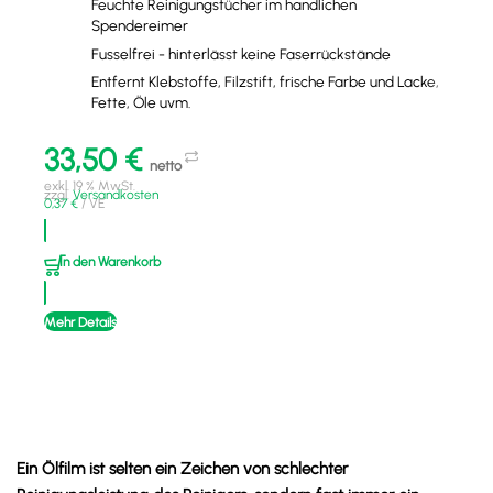
Feuchte Reinigungstücher im handlichen
Spendereimer
Fusselfrei - hinterlässt keine Faserrückstände
Entfernt Klebstoffe, Filzstift, frische Farbe und Lacke,
Fette, Öle uvm.
33,50
€
netto
exkl. 19 % MwSt.
zzgl.
Versandkosten
0,37
€
/
VE
In den Warenkorb
Mehr Details
Ein Ölfilm ist selten ein Zeichen von schlechter