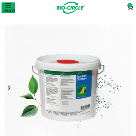
0
Menü