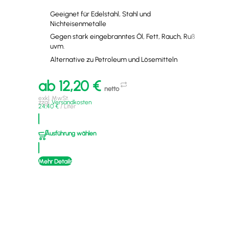
Geeignet für Edelstahl, Stahl und
Nichteisenmetalle
Gegen stark eingebranntes Öl, Fett, Rauch, Ruß
uvm.
Alternative zu Petroleum und Lösemitteln
a
ab
12,20
€
exkl
netto
zzgl
6,25
exkl. MwSt.
zzgl.
Versandkosten
24,40
€
/
Liter
A
Ausführung wählen
Mehr
Mehr Details