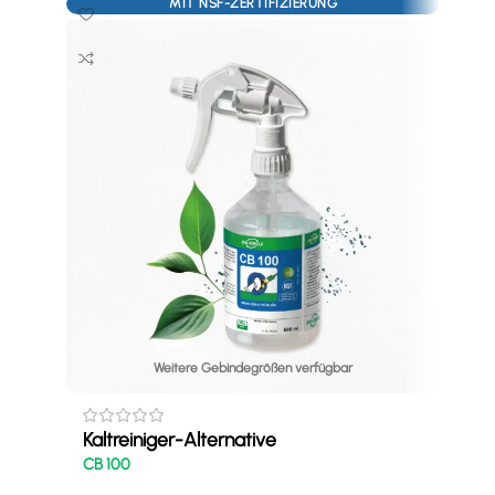
MIT NSF-ZERTIFIZIERUNG
Weitere Gebindegrößen verfügbar
Tei
BIO
Kaltreiniger-Alternative
CB 100