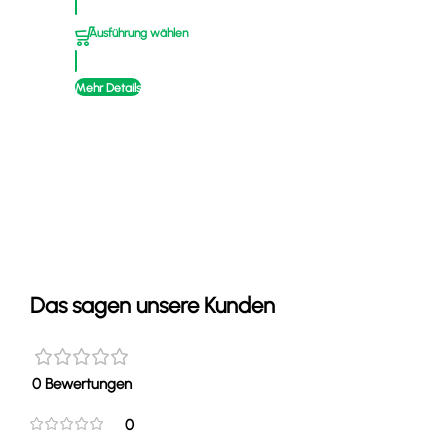
Ausführung wählen
A
Mehr Details
Mehr
Das sagen unsere Kunden
0 Bewertungen
0