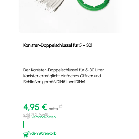
Kanister-Doppelschlüssel für 5 – 30l
Abl
Der Kanister-Doppelschlüssel für 5-30 Liter
Kanister ermöglicht einfaches Öffnen und
Schließen gemäß DIN51 und DIN61....
4,95
€
7
netto
exkl. 19 % MwSt.
exkl
zzgl.
Versandkosten
zzgl
In den Warenkorb
I