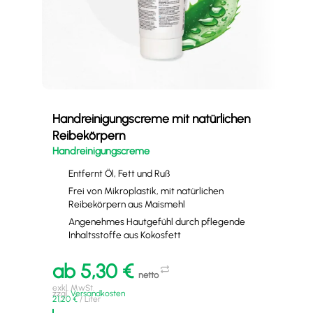
Handreinigungscreme mit natürlichen
Mas
Reibekörpern
ALU
Handreinigungscreme
Entfernt Öl, Fett und Ruß
Frei von Mikroplastik, mit natürlichen
Reibekörpern aus Maismehl
Angenehmes Hautgefühl durch pflegende
Inhaltsstoffe aus Kokosfett
ab
5,30
€
netto
a
exkl. MwSt.
zzgl.
Versandkosten
21,20
€
/
Liter
exkl
zzgl
12,7