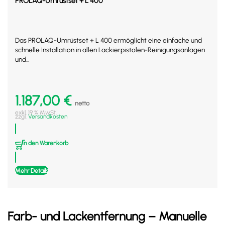
PROLAQ-Umrüstset + L 400
Das PROLAQ-Umrüstset + L 400 ermöglicht eine einfache und
schnelle Installation in allen Lackierpistolen-Reinigungsanlagen
und...
1.187,00
€
netto
exkl. 19 % MwSt.
zzgl.
Versandkosten
In den Warenkorb
Mehr Details
Farb- und Lackentfernung – Manuelle