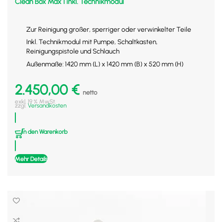
Clean Box Max 1 inkl. Technikmodul
Zur Reinigung großer, sperriger oder verwinkelter Teile
Inkl. Technikmodul mit Pumpe, Schaltkasten,
Reinigungspistole und Schlauch
Außenmaße: 1420 mm (L) x 1420 mm (B) x 520 mm (H)
2.450,00
€
netto
exkl. 19 % MwSt.
zzgl.
Versandkosten
In den Warenkorb
Mehr Details