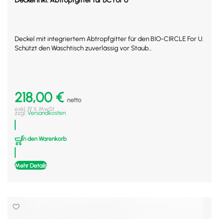
Deckel inkl. Abtropfgitter für BC For U
Deckel mit integriertem Abtropfgitter für den BIO-CIRCLE For U.
Schützt den Waschtisch zuverlässig vor Staub...
218,00
€
netto
exkl. 19 % MwSt.
zzgl.
Versandkosten
In den Warenkorb
Mehr Details