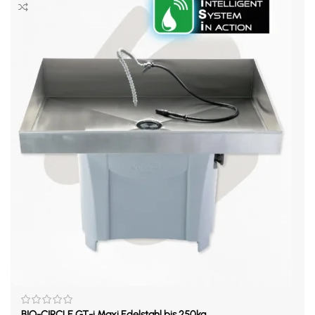
BIO-CIRCLE GT-i Maxi Edelstahl bis 250kg