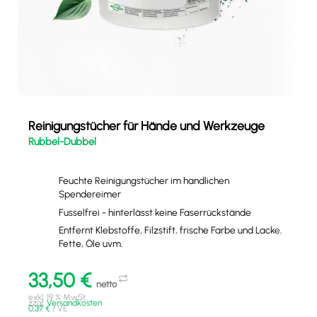
Reinigungstücher für Hände und Werkzeuge
Rubbel-Dubbel
Feuchte Reinigungstücher im handlichen
Spendereimer
Fusselfrei - hinterlässt keine Faserrückstände
Entfernt Klebstoffe, Filzstift, frische Farbe und Lacke,
Fette, Öle uvm.
33,50
€
netto
exkl. 19 % MwSt.
zzgl.
Versandkosten
0,37
€
/
VE