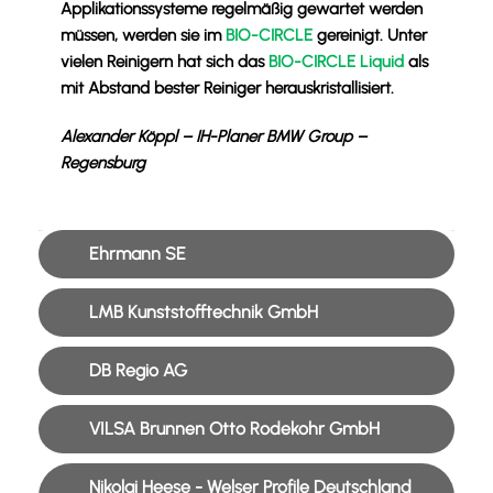
Applikationssysteme regelmäßig gewartet werden
müssen, werden sie im
BIO-CIRCLE
gereinigt. Unter
vielen Reinigern hat sich das
BIO-CIRCLE Liquid
als
mit Abstand bester Reiniger herauskristallisiert.
Alexander Köppl – IH-Planer BMW Group –
Regensburg
Ehrmann SE
LMB Kunststofftechnik GmbH
DB Regio AG
VILSA Brunnen Otto Rodekohr GmbH
Nikolai Heese - Welser Profile Deutschland