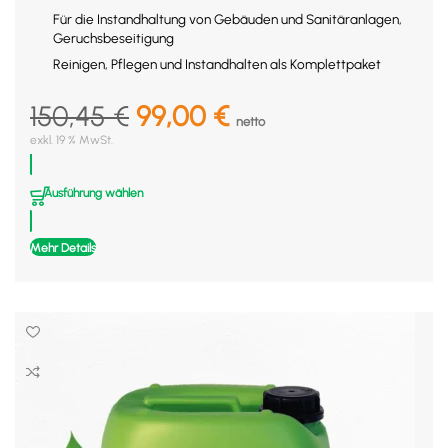
Für die Instandhaltung von Gebäuden und Sanitäranlagen,
Geruchsbeseitigung
Reinigen, Pflegen und Instandhalten als Komplettpaket
150,45
€
Ursprünglicher Preis
99,00
€
Aktueller Preis
netto
exkl. 19 % MwSt.
war: 150,45 €179,04 €
ist:
99,00 €117,81 €.
Ausführung wählen
Mehr Details