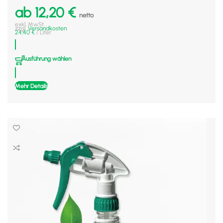
ab
12,20
€
netto
exkl. MwSt.
zzgl.
Versandkosten
24,40
€
/
Liter
Ausführung wählen
Mehr Details