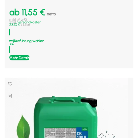
ab
11,55
€
netto
exkl. MwSt.
zzgl.
Versandkosten
23,10
€
/
Liter
Ausführung wählen
Mehr Details