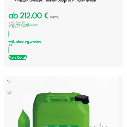
Starker Schaum - haftet lange auf Oberflächen
ab
212,00
€
netto
exkl. MwSt.
zzgl.
Versandkosten
10,60
€
/
Liter
Ausführung wählen
Mehr Details