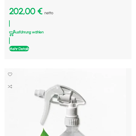
202,00
€
netto
Ausführung wählen
Mehr Details