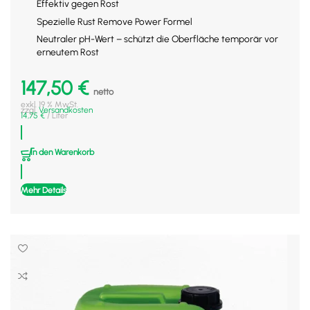
Effektiv gegen Rost
Spezielle Rust Remove Power Formel
Neutraler pH-Wert – schützt die Oberfläche temporär vor
erneutem Rost
147,50
€
netto
exkl. 19 % MwSt.
zzgl.
Versandkosten
14,75
€
/
Liter
In den Warenkorb
Mehr Details