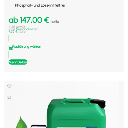
Phosphat- und Lösemittelfrei
ab
147,00
€
netto
exkl. MwSt.
zzgl.
Versandkosten
7,35
€
/
Liter
Ausführung wählen
Mehr Details