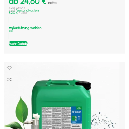
ab
24,60
€
netto
exkl. MwSt.
zzgl.
Versandkosten
8,20
€
/
Liter
Ausführung wählen
Mehr Details