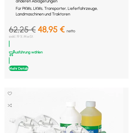
anderen Ablagerungen
Für PKWs, LKWs, Transporter, Lieferfahrzeuge,
Landmaschinen und Traktoren
62,25
€
Ursprünglicher Preis
48,95
€
Aktueller Preis
netto
exkl. 19 % MwSt.
war: 62,25 €74,08 €
ist:
48,95 €58,25 €.
Ausführung wählen
Mehr Details