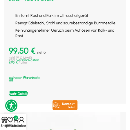
Entfernt Rost und Kalk im Ultraschallgerät
Reinigt Edelstahl, Stahl und säurebeständige Buntmetalle
Kein unangenehmer Geruch beim Auflösen von Kalk- und
Rost
99,50
€
netto
exkl. 19 % MwSt.
zzgl.
Versandkosten
9,95
€
/
Liter
In den Warenkorb
Mehr Details
0
Shop
Wishlist
Warenkorb
Mein Konto