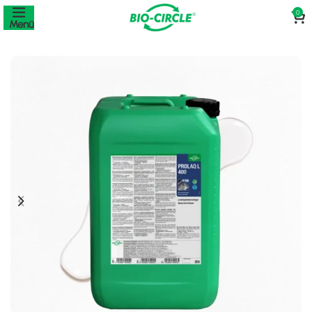
0
Menü