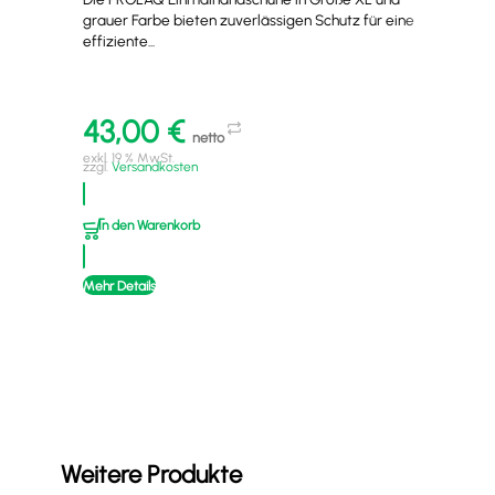
grauer Farbe bieten zuverlässigen Schutz für eine
Kani
effiziente...
Schl
43,00
€
4
netto
exkl. 19 % MwSt.
exkl
zzgl.
Versandkosten
zzgl
In den Warenkorb
I
Mehr Details
Mehr
Weitere Produkte