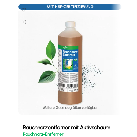
MIT NSF-ZERTIFIZIERUNG
Weitere Gebindegrößen verfügbar
Abf
Haa
Rauchharzentferner mit Aktivschaum
Rauchharz-Entferner