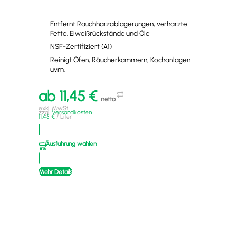
Entfernt Rauchharzablagerungen, verharzte
Fette, Eiweißrückstände und Öle
NSF-Zertifiziert (A1)
Reinigt Öfen, Räucherkammern, Kochanlagen
a
uvm.
exkl
zzgl
ab
11,45
€
16,0
netto
exkl. MwSt.
zzgl.
Versandkosten
11,45
€
/
Liter
A
Ausführung wählen
Mehr
Mehr Details