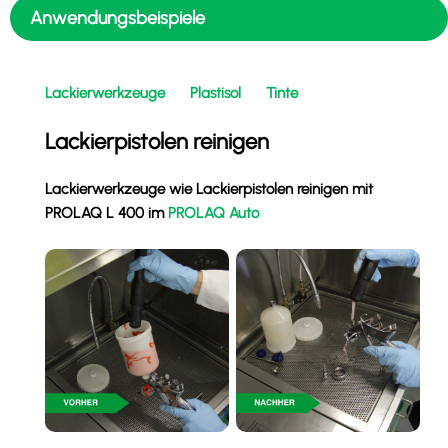
Anwendungsbeispiele
Lackierwerkzeuge
Plastisol
Tinte
Lackierpistolen reinigen
Ab
Lackierwerkzeuge wie Lackierpistolen reinigen mit
Ab
PROLAQ L 400 im
PROLAQ Auto
PR