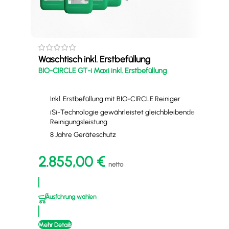
Waschtisch inkl. Erstbefüllung
BIO-CIRCLE GT-i Maxi inkl. Erstbefüllung
Was
BIO-
Inkl. Erstbefüllung mit BIO-CIRCLE Reiniger
iSi-Technologie gewährleistet gleichbleibende
Reinigungsleistung
8 Jahre Geräteschutz
2.855,00
€
netto
2
Ausführung wählen
A
Mehr Details