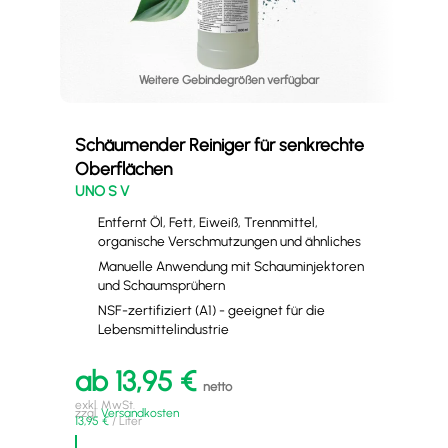
Weitere Gebindegrößen verfügbar
Schäumender Reiniger für senkrechte
Ede
Oberflächen
E-N
UNO S V
Entfernt Öl, Fett, Eiweiß, Trennmittel,
organische Verschmutzungen und ähnliches
Manuelle Anwendung mit Schauminjektoren
und Schaumsprühern
NSF-zertifiziert (A1) - geeignet für die
Lebensmittelindustrie
a
exkl
ab
13,95
€
zzgl
21,0
netto
exkl. MwSt.
zzgl.
Versandkosten
13,95
€
/
Liter
A