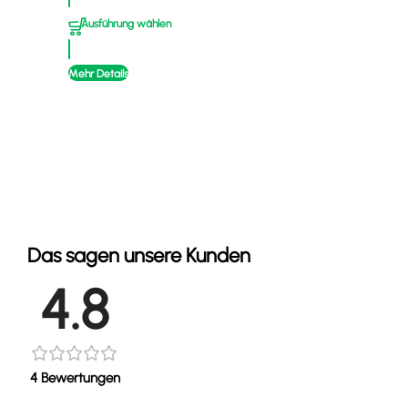
Ausführung wählen
Mehr
Mehr Details
Das sagen unsere Kunden
4.8
4 Bewertungen