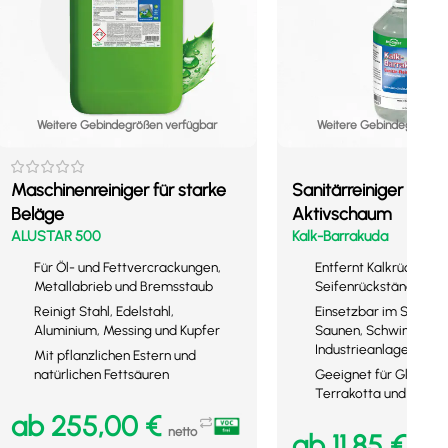
Weitere Gebindegrößen verfügbar
Weitere Gebindegrößen 
Maschinenreiniger für starke
Sanitärreiniger mit
Beläge
Aktivschaum
ALUSTAR 500
Kalk-Barrakuda
Für Öl- und Fettvercrackungen,
Entfernt Kalkrückständ
Metallabrieb und Bremsstaub
Seifenrückstände un
Reinigt Stahl, Edelstahl,
Einsetzbar im Sanitär
Aluminium, Messing und Kupfer
Saunen, Schwimmbäd
Industrieanlagen
Mit pflanzlichen Estern und
natürlichen Fettsäuren
Geeignet für Glas, Ste
Terrakotta und mehr
ab
255,00
€
netto
ab
11,85
€