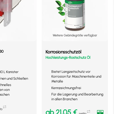
Weitere Gebindegröße verfügbar
30
Korrosionsschutzöl
Hochleistungs-Rostschutz Öl
Bietet Langzeitschutz vor
30 L Kanister
Korrosion für Maschinenteile und
fnen und Schließen
Metalle
chnelles
Kennzeichnungsfrei
en von
Für die Lagerung und Bearbeitung
aschen
in allen Branchen
to
ab
21,05
€
netto