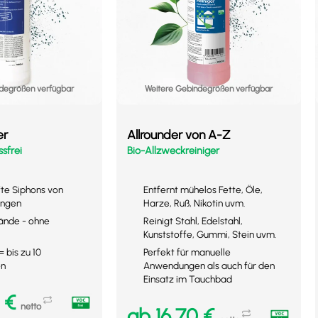
degrößen verfügbar
Weitere Gebindegrößen verfügbar
er
Allrounder von A-Z
sfrei
Bio-Allzweckreiniger
fte Siphons von
Entfernt mühelos Fette, Öle,
ungen
Harze, Ruß, Nikotin uvm.
ände - ohne
Reinigt Stahl, Edelstahl,
Kunststoffe, Gummi, Stein uvm.
= bis zu 10
Perfekt für manuelle
en
Anwendungen als auch für den
Einsatz im Tauchbad
5
€
netto
ab
16,70
€