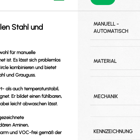
MANUELL -
len Stahl und
AUTOMATISCH
owohl für manuelle
ist. Es lässt sich problemlos
MATERIAL
ircle kombinieren und bietet
tahl und Grauguss.
yt- als auch temperaturstabil,
MECHANIK
net. Er bildet einen fühlbaren,
abei leicht abwaschen lässt.
sgezeichnete
undären Aminen,
KENNZEICHNUNG
gsarm und VOC-frei gemäß der