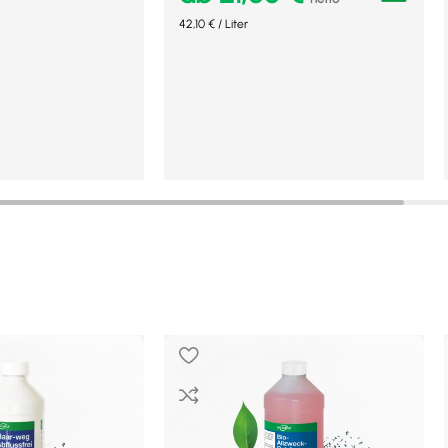
42,10
€
/
Liter
b
Ausführung wählen
Mehr Details