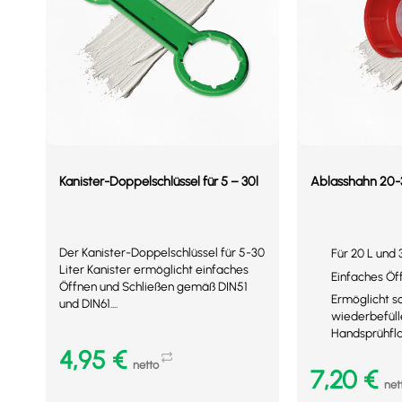
Kanister-Doppelschlüssel für 5 – 30l
Ablasshahn 20-
Der Kanister-Doppelschlüssel für 5-30
Für 20 L und 
Liter Kanister ermöglicht einfaches
Einfaches Öf
Öffnen und Schließen gemäß DIN51
Ermöglicht s
und DIN61....
wiederbefüll
Handsprühfl
4,95
€
netto
7,20
€
net