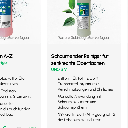
degrößen verfügbar
Weitere Gebindegrößen verfügbar
on A-Z
Schäumender Reiniger für
niger
senkrechte Oberflächen
UNO S V
los Fette, Öle,
Entfernt Öl, Fett, Eiweiß,
ikotin uvm.
Trennmittel, organische
Verschmutzungen und ähnliches
 Edelstahl,
 Gummi, Stein uvm.
Manuelle Anwendung mit
Schauminjektoren und
manuelle
Schaumsprühern
 als auch für den
Tauchbad
NSF-zertifiziert (A1) - geeignet für
die Lebensmittelindustrie