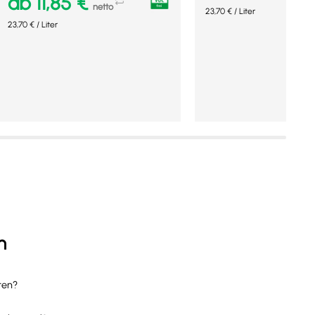
ab
11,85
€
netto
23,70
€
/
Liter
23,70
€
/
Liter
Ausführung wählen
Ausführung wählen
Mehr Details
Mehr Details
n
ten?