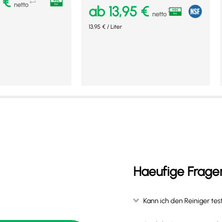
0
€
netto
ab
13,95
€
netto
13,95
€
/
Liter
en
Ausführung wählen
Mehr Details
Haeufige Frage
Kann ich den Reiniger tes