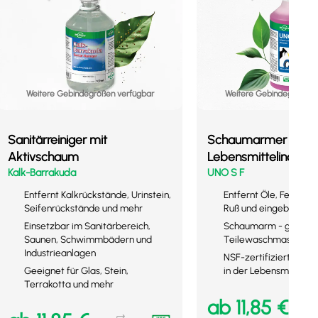
Weitere Gebindegrößen verfügbar
Weitere Gebindegrößen 
Sanitärreiniger mit
Schaumarmer Reinige
Aktivschaum
Lebensmittelindustr
Kalk-Barrakuda
UNO S F
Entfernt Kalkrückstände, Urinstein,
Entfernt Öle, Fette, Tr
Seifenrückstände und mehr
Ruß und eingebrannte
Einsetzbar im Sanitärbereich,
Schaumarm - geeigne
Saunen, Schwimmbädern und
Teilewaschmaschine
Industrieanlagen
NSF-zertifiziert - für 
Geeignet für Glas, Stein,
in der Lebensmittelind
Terrakotta und mehr
ab
11,85
€
netto