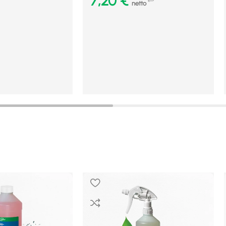
7,20
€
netto
b
In den Warenkorb
Mehr Details