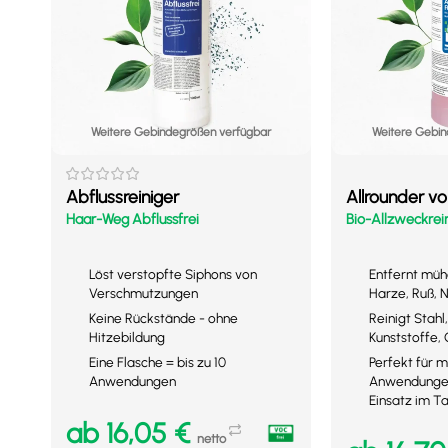
Weitere Gebindegrößen verfügbar
Weitere Gebin
Abflussreiniger
Allrounder v
Haar-Weg Abflussfrei
Bio-Allzweckrei
Löst verstopfte Siphons von
Entfernt mühe
Verschmutzungen
Harze, Ruß, N
Keine Rückstände - ohne
Reinigt Stahl,
Hitzebildung
Kunststoffe,
Eine Flasche = bis zu 10
Perfekt für 
Anwendungen
Anwendungen
Einsatz im 
ab
16,05
€
netto