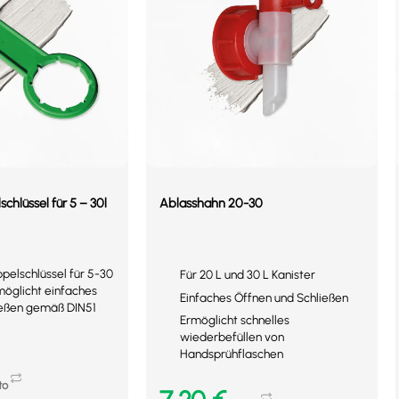
chlüssel für 5 – 30l
Ablasshahn 20-30
pelschlüssel für 5-30
Für 20 L und 30 L Kanister
rmöglicht einfaches
Einfaches Öffnen und Schließen
ießen gemäß DIN51
Ermöglicht schnelles
wiederbefüllen von
Handsprühflaschen
to