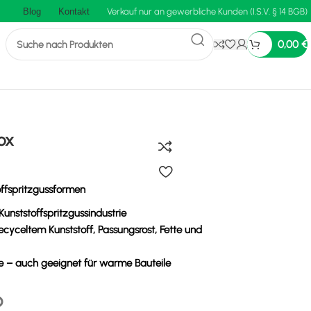
Blog
Kontakt
Verkauf nur an gewerbliche Kunden (I.S.V. § 14 BGB)
0,00
€
ox
offspritzgussformen
Kunststoffspritzgussindustrie
cyceltem Kunststoff, Passungsrost, Fette und
e – auch geeignet für warme Bauteile
o