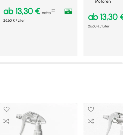
Motoren
ab
13,30
€
netto
ab
13,30
€
nett
26,60
€
/
Liter
26,60
€
/
Liter
Ausführung wählen
Ausführung wählen
Mehr Details
Mehr Details