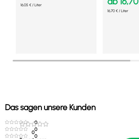
ab
16,7
16,05
€
/
Liter
16,70
€
/
Liter
Ausführung wählen
Ausführung wähl
Mehr Details
Mehr Details
Das sagen unsere Kunden
0
0
0
0