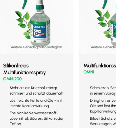
Weitere Gebindegrößen verfügbar
Weitere Gebindegrößen 
Silikonfreies
Multifunktionsspray
Multifunktionsspray
OMNI
OMNI 200
Mehr als ein Kriechöl: reinigt,
Schmieren, Schützen 
schmiert und schützt dauerhaft
in einem Spray
Löst leichte Fette und Öle - mit
Dringt unter verharzt
leichte Kapillarwirkung
Öle und löst ihn - mit 
Kapillarwirkung
Frei von Kohlenwasserstoff-
Lösemittel, Säuren, Silikon oder
Bildet Schutz vor Korr
Teflon
Werkzeugen, Maschin