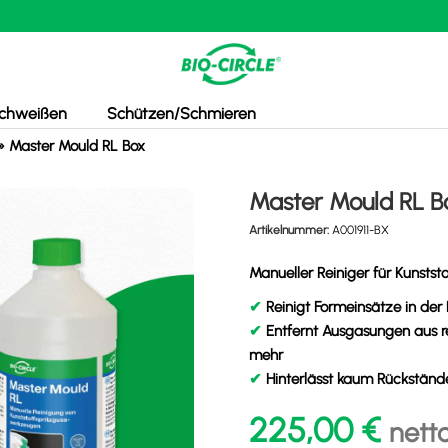
chweißen
Schützen/Schmieren
»
Master Mould RL Box
Master Mould RL B
Artikelnummer:
A001911-BX
Manueller Reiniger für Kunstst
✔
Reinigt Formeinsätze in der 
✔
Entfernt Ausgasungen aus re
mehr
✔
Hinterlässt kaum Rückständ
225,00
€
nett