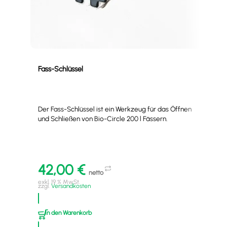
Fass-Schlüssel
Kani
Der Fass-Schlüssel ist ein Werkzeug für das Öffnen
Der 
und Schließen von Bio-Circle 200 l Fässern.
Kani
Schl
42,00
€
4
netto
exkl. 19 % MwSt.
exkl
zzgl.
Versandkosten
zzgl
In den Warenkorb
I