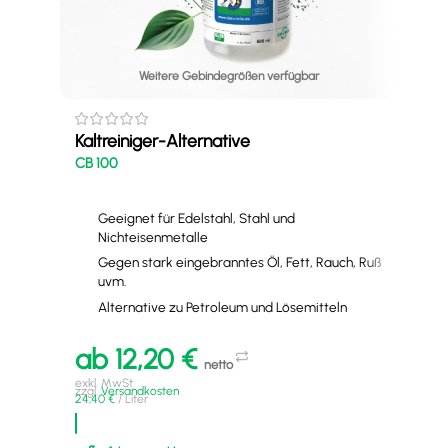
Weitere Gebindegrößen verfügbar
Tei
BIO
Kaltreiniger-Alternative
CB 100
Geeignet für Edelstahl, Stahl und
Nichteisenmetalle
Gegen stark eingebranntes Öl, Fett, Rauch, Ruß
uvm.
Alternative zu Petroleum und Lösemitteln
a
ab
12,20
€
exkl
netto
zzgl
6,25
exkl. MwSt.
zzgl.
Versandkosten
24,40
€
/
Liter
A