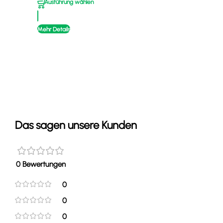
Ausführung wählen
Mehr
Mehr Details
Das sagen unsere Kunden
0 Bewertungen
0
0
0