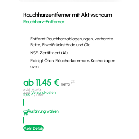
Tei
BIO
Rauchharzentferner mit Aktivschaum
Rauchharz-Entferner
Entfernt Rauchharzablagerungen, verharzte
Fette, Eiweißrückstände und Öle
NSF-Zertifiziert (A1)
Reinigt Öfen, Räucherkammern, Kochanlagen
uvm.
a
ab
11,45
€
exkl
netto
zzgl
6,25
exkl. MwSt.
zzgl.
Versandkosten
11,45
€
/
Liter
A
Ausführung wählen
Mehr
Mehr Details