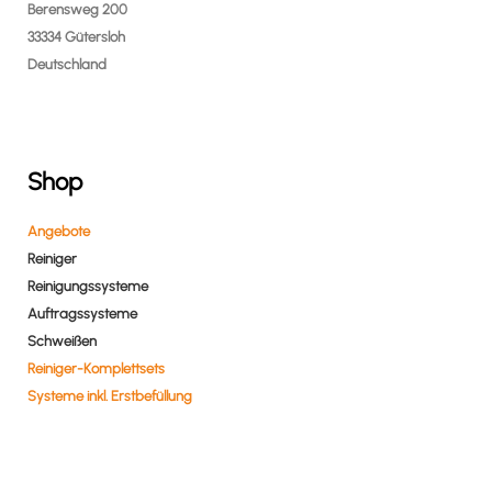
Berensweg 200
33334 Gütersloh
Deutschland
Shop
Angebote
Reiniger
Reinigungssysteme
Auftragssysteme
Schweißen
Reiniger-Komplettsets
Systeme inkl. Erstbefüllung