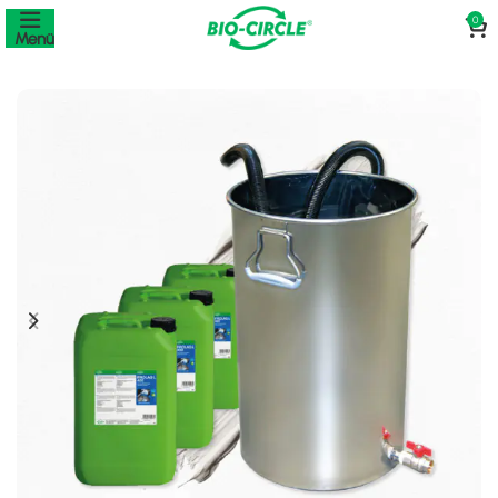
0
Menü