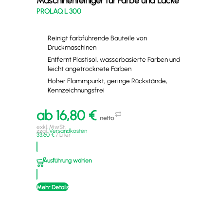
Maschinenreiniger für Farbe und Lacke
Lac
PROLAQ L 300
PRO
Reinigt farbführende Bauteile von
Druckmaschinen
Entfernt Plastisol, wasserbasierte Farben und
leicht angetrocknete Farben
Hoher Flammpunkt, geringe Rückstände,
Kennzeichnungsfrei
a
ab
16,80
€
netto
exkl
zzgl
33,9
exkl. MwSt.
zzgl.
Versandkosten
33,60
€
/
Liter
A
Ausführung wählen
Mehr
Mehr Details