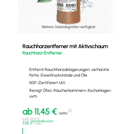
Weitere Gebindegrößen verfügbar
Tei
BIO
Rauchharzentferner mit Aktivschaum
Rauchharz-Entferner
Entfernt Rauchharzablagerungen, verharzte
Fette, Eiweißrückstände und Öle
NSF-Zertifiziert (A1)
Reinigt Öfen, Räucherkammern, Kochanlagen
uvm.
a
ab
11,45
€
exkl
netto
zzgl
6,25
exkl. MwSt.
zzgl.
Versandkosten
11,45
€
/
Liter
A