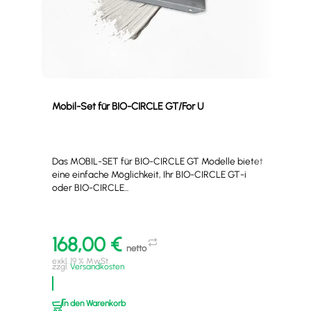
Mobil-Set für BIO-CIRCLE GT/For U
Sch
Das MOBIL-SET für BIO-CIRCLE GT Modelle bietet
Der
eine einfache Möglichkeit, Ihr BIO-CIRCLE GT-i
aus 
oder BIO-CIRCLE...
Schu
168,00
€
1
netto
exkl. 19 % MwSt.
exkl
zzgl.
Versandkosten
zzgl
In den Warenkorb
I