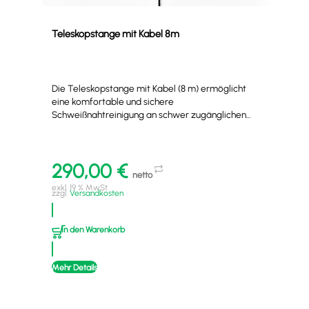
Teleskopstange mit Kabel 8m
Ele
Die Teleskopstange mit Kabel (8 m) ermöglicht
Die 
eine komfortable und sichere
lei
Schweißnahtreinigung an schwer zugänglichen...
Schw
290,00
€
1
netto
exkl. 19 % MwSt.
exkl
zzgl.
Versandkosten
zzgl
In den Warenkorb
I
Mehr Details
Mehr