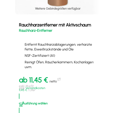
Weitere Gebindegrößen verfügbar
Sch
Ob
Rauchharzentferner mit Aktivschaum
UNO
Rauchharz-Entferner
Entfernt Rauchharzablagerungen, verharzte
Fette, Eiweißrückstände und Öle
NSF-Zertifiziert (A1)
Reinigt Öfen, Räucherkammern, Kochanlagen
uvm.
a
ab
11,45
€
netto
exkl
exkl. MwSt.
zzgl
zzgl.
Versandkosten
13,9
11,45
€
/
Liter
A
Ausführung wählen