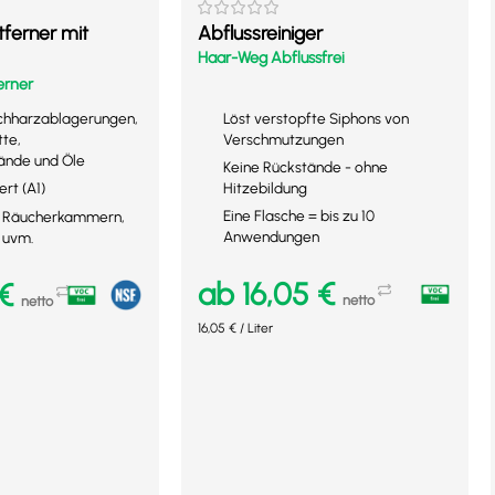
ferner mit
Abflussreiniger
Haar-Weg Abflussfrei
erner
uchharzablagerungen,
Löst verstopfte Siphons von
tte,
Verschmutzungen
ände und Öle
Keine Rückstände - ohne
Hitzebildung
ert (A1)
Eine Flasche = bis zu 10
n, Räucherkammern,
Anwendungen
 uvm.
ab
16,05
€
€
netto
netto
16,05
€
/
Liter
Ausführung wählen
en
Mehr Details