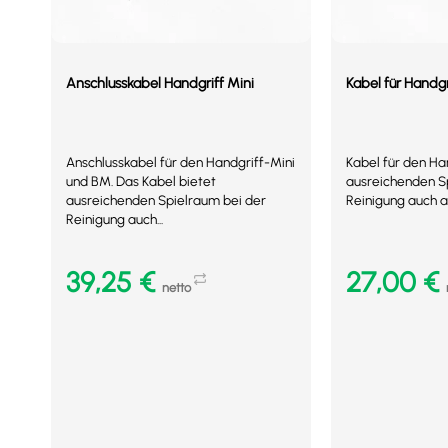
Anschlusskabel Handgriff Mini
Kabel für Handgr
Anschlusskabel für den Handgriff-Mini
Kabel für den Han
und BM. Das Kabel bietet
ausreichenden S
ausreichenden Spielraum bei der
Reinigung auch a
Reinigung auch...
39,25
€
27,00
€
netto
In den Warenkorb
In den Warenkor
Mehr Details
Mehr Details