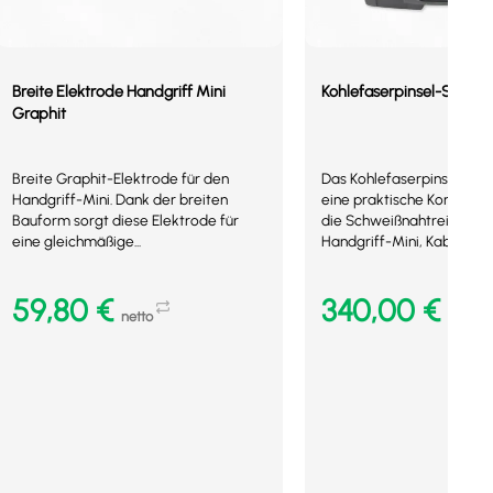
Breite Elektrode Handgriff Mini
Kohlefaserpinsel-Set Min
Graphit
Breite Graphit-Elektrode für den
Das Kohlefaserpinsel-Set 
Handgriff-Mini. Dank der breiten
eine praktische Komplettl
Bauform sorgt diese Elektrode für
die Schweißnahtreinigung.
eine gleichmäßige...
Handgriff-Mini, Kabel, Halt
59,80
€
340,00
€
netto
netto
In den Warenkorb
In den Warenkorb
Mehr Details
Mehr Details