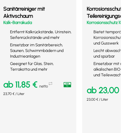
Sanitärreiniger mit
Korrosionsschutz in
Aktivschaum
Teilereinigungsanla
Kalk-Barrakuda
Korrosionsschutz 100
Entfernt Kalkrückstände, Urinstein,
Bietet temporären
Seifenrückstände und mehr
Korrosionsschutz für S
und Gusswerk
Einsetzbar im Sanitärbereich,
Saunen, Schwimmbädern und
Leicht abwaschbar, nic
Industrieanlagen
und spürbar
Geeignet für Glas, Stein,
Einsetzbar mit neutra
Terrakotta und mehr
alkalischen BIO-CIRCL
und Teilewaschgerät
ab
11,85
€
netto
ab
23,00
€
ne
23,70
€
/
Liter
23,00
€
/
Liter
Ausführung wählen
Ausführung wählen
Mehr Details