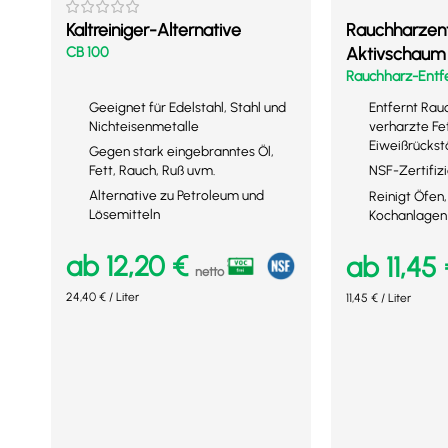
Kaltreiniger-Alternative
Rauchharzent
CB 100
Aktivschaum
Rauchharz-Entf
Geeignet für Edelstahl, Stahl und
Entfernt Ra
Nichteisenmetalle
verharzte Fe
Eiweißrückst
Gegen stark eingebranntes Öl,
Fett, Rauch, Ruß uvm.
NSF-Zertifizi
Alternative zu Petroleum und
Reinigt Öfe
Lösemitteln
Kochanlagen
ab
12,20
€
ab
11,45
netto
24,40
€
/
Liter
11,45
€
/
Liter
Ausführung wählen
Ausführung wähl
Mehr Details
Mehr Details