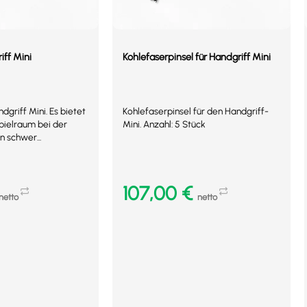
iff Mini
Kohlefaserpinsel für Handgriff Mini
dgriff Mini. Es bietet
Kohlefaserpinsel für den Handgriff-
pielraum bei der
Mini. Anzahl: 5 Stück
n schwer...
107,00
€
netto
netto
b
In den Warenkorb
Mehr Details