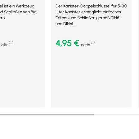
el ist ein Werkzeug
Der Kanister-Doppelschlüssel für 5-30
nd Schließen von Bio-
Liter Kanister ermöglicht einfaches
ern.
Öffnen und Schließen gemäß DIN51
und DIN61....
4,95
€
netto
netto
b
In den Warenkorb
Mehr Details