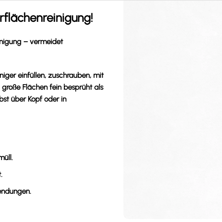
flächenreinigung!
inigung – vermeidet
ger einfüllen, zuschrauben, mit
 große Flächen fein besprüht als
bst über Kopf oder in
üll.
.
endungen.