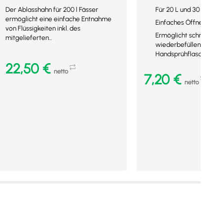
Der Ablasshahn für 200 l Fässer
Für 20 L und 30 L Kani
ermöglicht eine einfache Entnahme
Einfaches Öffnen und 
von Flüssigkeiten inkl. des
Ermöglicht schnelles
mitgelieferten...
wiederbefüllen von
Handsprühflaschen
22,50
€
netto
7,20
€
netto
In den Warenkorb
In den Warenkorb
Mehr Details
Mehr Details