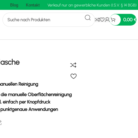
Blog
Kontakt
Verkauf nur an gewerbliche Kunden (I.S.V. § 14 BGB)
0,00
€
lasche
anuellen Reinigung
 die manuelle Oberflächenreinigung
 einfach per Knopfdruck
nd punktgenaue Anwendungen