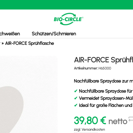
chweißen
Schützen/Schmieren
r
»
AIR-FORCE Sprühflasche
AIR-FORCE Sprühf
Artikelnummer:
H65000
Nachfüllbare Spraydose zur m
✔
Nachfüllbare Spraydose für
✔
Vermeidet Spraydosen-Müll,
✔
Ideal für große Flächen u
39,80
€
netto
zzgl.
Versandkosten