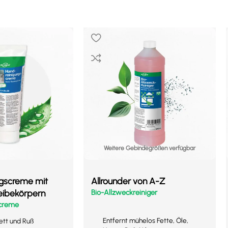
Weitere Gebindegrößen verfügbar
ngscreme mit
Allrounder von A-Z
Reibekörpern
Bio-Allzweckreiniger
screme
Entfernt mühelos Fette, Öle,
Fett und Ruß