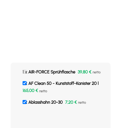
1 x AIR-FORCE Sprühflasche
39,80
€
netto
1 x AF Clean 50 - Kunststoff-Kanister 20 l
165,00
€
netto
1 x Ablasshahn 20-30
7,20
€
netto