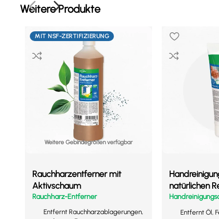
Weitere Produkte
MIT NSF-ZERTIFIZIERUNG
Weitere Gebindegrößen verfügbar
Rauchharzentferner mit
Handreinigu
Aktivschaum
natürlichen 
Rauchharz-Entferner
Handreinigung
Entfernt Rauchharzablagerungen,
Entfernt Öl, 