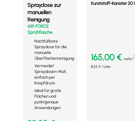
Kunststoff-Kanister 20 l
Spraydose zur
manuellen
Reinigung
AIR-FORCE
Sprühflasche
Nachfüllbare
Spraydose für die
manuelle
165,00
€
Oberflächenreinigung
netto
Vermeidet
8,25
€
/
Liter
Spraydosen-Müll,
einfach per
Knopfdruck
Ideal für große
Flächen und
punktgenaue
Anwendungen
39,80
€
netto