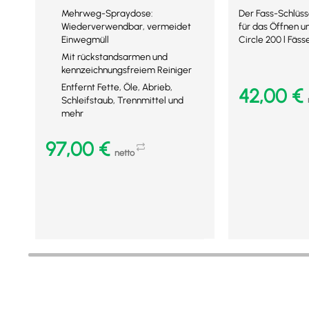
Mehrweg-Spraydose:
Der Fass-Schlüss
Wiederverwendbar, vermeidet
für das Öffnen u
Einwegmüll
Circle 200 l Fäss
Mit rückstandsarmen und
kennzeichnungsfreiem Reiniger
Entfernt Fette, Öle, Abrieb,
42,00
€
Schleifstaub, Trennmittel und
mehr
97,00
€
In den Warenkor
netto
Mehr Details
In den Warenkorb
Mehr Details