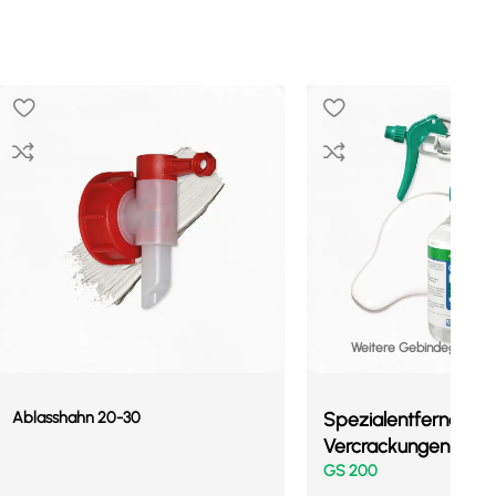
Weitere Gebindegrößen 
Ablasshahn 20-30
Spezialentferner für
Vercrackungen
GS 200