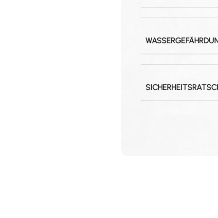
WASSERGEFÄHRDU
SICHERHEITSRATSC