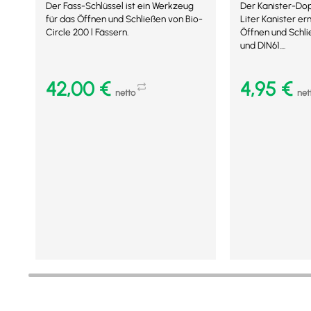
Der Fass-Schlüssel ist ein Werkzeug
Der Kanister-Dop
für das Öffnen und Schließen von Bio-
Liter Kanister e
Circle 200 l Fässern.
Öffnen und Schl
und DIN61....
42,00
€
4,95
€
netto
net
In den Warenkorb
In den Warenkor
Mehr Details
Mehr Details