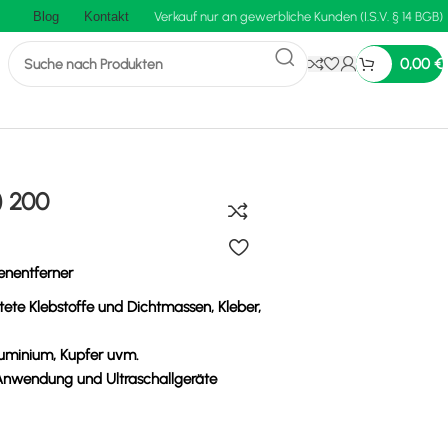
Blog
Kontakt
Verkauf nur an gewerbliche Kunden (I.S.V. § 14 BGB)
0,00
€
) 200
enentferner
tete Klebstoffe und Dichtmassen, Kleber,
Aluminium, Kupfer uvm.
Anwendung und Ultraschallgeräte