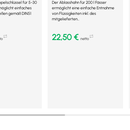
pelschlüssel für 5-30
Der Ablasshahn für 200 l Fässer
rmöglicht einfaches
ermöglicht eine einfache Entnahme
ießen gemäß DIN51
von Flüssigkeiten inkl. des
mitgelieferten...
22,50
€
to
netto
b
In den Warenkorb
Mehr Details