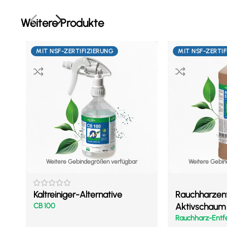
Weitere Produkte
MIT NSF-ZERTIFIZIERUNG
MIT NSF-ZERTI
Weitere Gebindegrößen verfügbar
Weitere Gebin
Kaltreiniger-Alternative
Rauchharzent
CB 100
Aktivschaum
Rauchharz-Entf