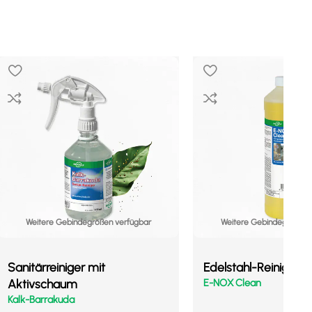
Weitere Gebindegrößen verfügbar
Weitere Gebindegrößen 
Sanitärreiniger mit
Edelstahl-Reinigung
Aktivschaum
E-NOX Clean
Kalk-Barrakuda