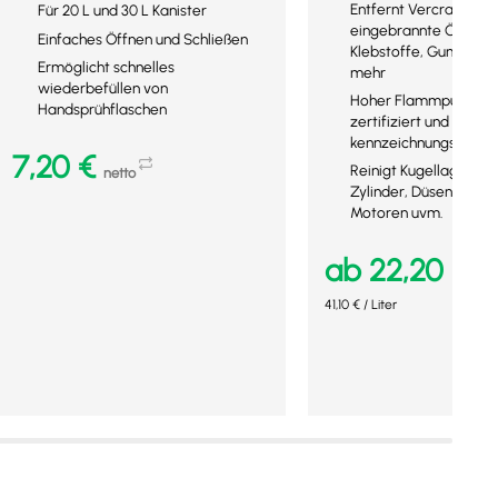
Entfernt Vercrackung
Für 20 L und 30 L Kanister
eingebrannte Öle und 
Einfaches Öffnen und Schließen
Klebstoffe, Gummiabr
Ermöglicht schnelles
mehr
wiederbefüllen von
Hoher Flammpunkt, N
Handsprühflaschen
zertifiziert und
kennzeichnungsfrei
7,20
€
Reinigt Kugellager, S
netto
Zylinder, Düsen, Getri
Motoren uvm.
In den Warenkorb
ab
22,20
€
net
Mehr Details
41,10
€
/
Liter
Ausführung wählen
Mehr Details