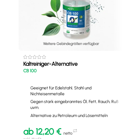
Weitere Gebindegrößen verfügbar
Tei
BIO
Kaltreiniger-Alternative
CB 100
Geeignet für Edelstahl, Stahl und
Nichteisenmetalle
Gegen stark eingebranntes Öl, Fett, Rauch, Ruß
uvm.
Alternative zu Petroleum und Lösemitteln
a
ab
12,20
€
exkl
netto
zzgl
6,25