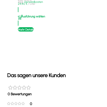
exkl. MwSt.
zzgl.
Versandkosten
24,40
€
/
Liter
A
Ausführung wählen
Mehr
Mehr Details
Das sagen unsere Kunden
0 Bewertungen
0