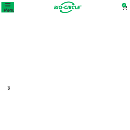
0
Menü