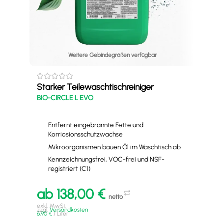
Weitere Gebindegrößen verfügbar
Starker Teilewaschtischreiniger
Kor
BIO-CIRCLE L EVO
Tei
Kor
Entfernt eingebrannte Fette und
Korriosionsschutzwachse
Mikroorganismen bauen Öl im Waschtisch ab
Kennzeichnungsfrei, VOC-frei und NSF-
registriert (C1)
ab
138,00
€
a
netto
exkl. MwSt.
exkl
zzgl.
Versandkosten
zzgl
6,90
€
/
Liter
23,