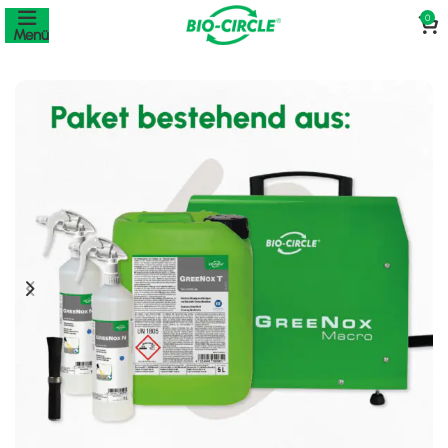
0
Menü