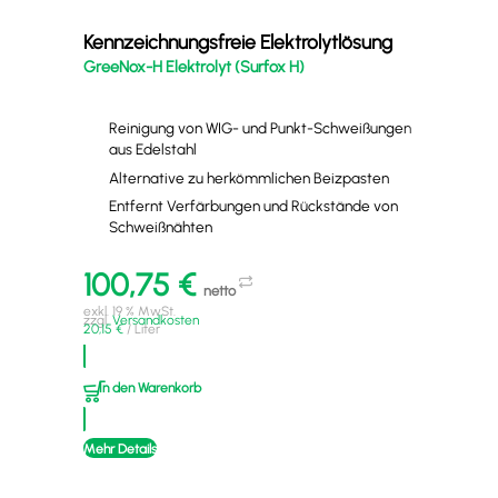
Kennzeichnungsfreie Elektrolytlösung
Ele
GreeNox-H Elektrolyt (Surfox H)
Gre
Reinigung von WIG- und Punkt-Schweißungen
aus Edelstahl
Alternative zu herkömmlichen Beizpasten
Entfernt Verfärbungen und Rückstände von
Schweißnähten
100,75
€
a
netto
exkl. 19 % MwSt.
exkl
zzgl.
Versandkosten
zzgl
20,15
€
/
Liter
58,
In den Warenkorb
A
Mehr Details
Mehr