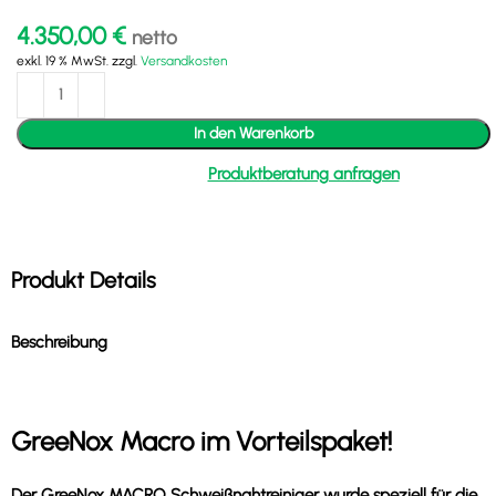
4.350,00
€
netto
exkl. 19 % MwSt.
zzgl.
Versandkosten
In den Warenkorb
Produktberatung anfragen
Produkt Details
Beschreibung
GreeNox Macro im Vorteilspaket!
Der GreeNox MACRO Schweißnahtreiniger wurde speziell für die