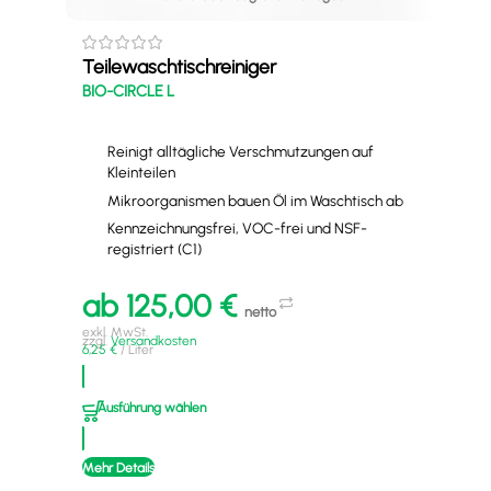
Teilewaschtischreiniger
All
BIO-CIRCLE L
Bio
Reinigt alltägliche Verschmutzungen auf
Kleinteilen
Mikroorganismen bauen Öl im Waschtisch ab
Kennzeichnungsfrei, VOC-frei und NSF-
registriert (C1)
ab
125,00
€
netto
a
exkl. MwSt.
zzgl.
Versandkosten
6,25
€
/
Liter
exkl
zzgl
16,7
Ausführung wählen
A
Mehr Details
Mehr