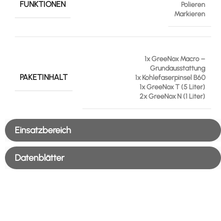
FUNKTIONEN
Polieren
Markieren
1x GreeNox Macro –
Grundausstattung
PAKETINHALT
1x Kohlefaserpinsel B60
1x GreeNox T (5 Liter)
2x GreeNox N (1 Liter)
Einsatzbereich
Datenblätter