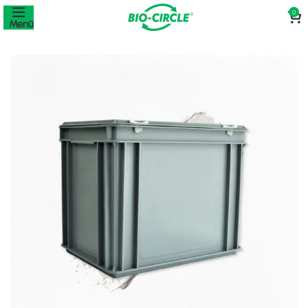
0
Menü