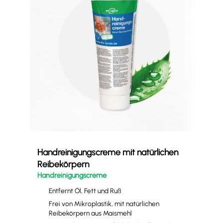
Handreinigungscreme mit natürlichen
Ede
Reibekörpern
E-N
Handreinigungscreme
Entfernt Öl, Fett und Ruß
Frei von Mikroplastik, mit natürlichen
Reibekörpern aus Maismehl