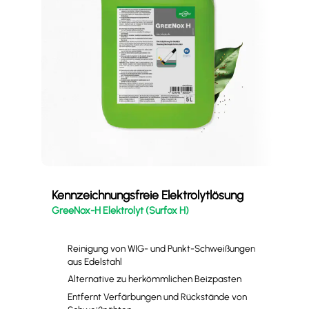
Kennzeichnungsfreie Elektrolytlösung
Ele
GreeNox-H Elektrolyt (Surfox H)
Gre
Reinigung von WIG- und Punkt-Schweißungen
aus Edelstahl
Alternative zu herkömmlichen Beizpasten
Entfernt Verfärbungen und Rückstände von